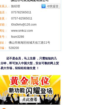
佛山市司美克陶瓷有限公司
联系人：
陈经理
电话：
075782565011
传真：
0757-82565011
邮箱：
l0is0k4v@126.com
网址：
www.smkcz.com
帐号：
fssm3286
地址：
佛山市南海区桂城天佑三路11号
邮编：
528200
还不是会员，马上注册 ，只需短短的几
分钟，即可加入中国大型，安全可靠的网上贸
易大市场，轻轻松松做生意 ！