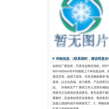
详细信息:（联系我时，请说明是
金刚石厂家批发，司美克金刚石地砖，800*80
800×800mm等不同规格上千种花色品
酒店宾馆、政府工程等。司美克陶瓷秉承“务
基准，以文化高端、设计精美、产品优质为
品。 内墙砖生产厂家的工作人员讲在铺贴
用凿毛方法将原砂浆层凿毛。凿毛深度不要
重量时，应该将砂浆层全面凿掉。凿掉浆层
混凝土墙面时就不用再凿毛了。3、用钢丝
打底之间的粘接质量。