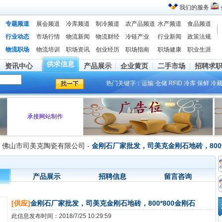
我们的服务
专题频道
展会频道
冷库频道
制冷频道
农产品频道
水产频道
食品频道
行业动态
市场行情
物流新闻
物流财经
冷链产业
行业新闻
政策法规
物流职场
物流培训
职场资讯
创业经历
职场指南
职场健康
职业生涯
供求信息
资讯中心
产品展示
企业黄页
二手市场
招聘求
热门关键字：
运输
仓储
RFID
冷库
保鲜
冷
承接网站制作
-
佛山市司美克陶瓷有限公司 -
金刚石厂家批发，司美克金刚石地砖，800*
产品展示
招聘信息
留言咨询
[供应]
金刚石厂家批发，司美克金刚石地砖，800*800金刚石
此信息发布时间：2018/7/25 10:29:59