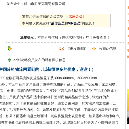
发布企业：佛山市司美克陶瓷有限公司
发布此供应信息的会员类型：[
试用会员
]
本网建议优先选择“
诚信会员
和
VIP会员
”的信息！
温馨提示：
本网所有信息（包括求购信息）均可免费查看！
点击发送邮件
收藏此信息
>>浏览此会员发布的所有供求信息
在中国冷链物流网看到的，以获得更多的优惠，谢谢！）
0金刚石司美克陶瓷规格涵盖了从300×300mm、300×600mm、
种。此外，本公司还为客户量身订做特殊规格的产品。产品还广泛应用于家居别墅、
实、创新、完善”的经营宗旨，在实践中“高品质创优质生活”的产品核心理念为
定位，用优质的产品和适中的价格打造时尚精美品位于之选，锻造好的产
内墙砖时，为了使其黏贴的效果更好，通常会采用以下的方法来增加效果：1、
过深，毛面要分布均匀。2、如果发现原砂浆层强度低，不能承受内墙砖粘接层
后，如果下面露出混凝土墙面时，则应将混凝土表面凿毛，如果露出砖墙和加气
刷将凿毛处理后的基层上的灰尘清理干净。清理灰尘的目的是为了不影响基层与