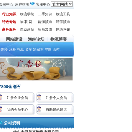
会员中心
用户指南
客服中心
行业知识
物流学院
二手知识
物流工具
特色专题
物 联 网
能源频道
环保频道
商务服务
自助建站
招商加盟
网络营销
职
网站建设
海纳论坛
物流博客
藏
制冷
冰柜
托盘
叉车
冷藏车
空调
温控
..
800金刚石
注册企业会员
注册个人会员
我的会员中心
自助建站建店
公司资料