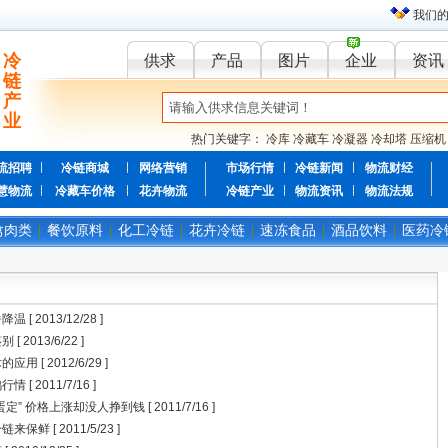
我们
冷
供求
产品
图片
企业
资讯
链
产
业
热门关键字：
冷库
冷藏车
冷凝器
冷却塔
压缩机
流招聘
冷链商城
网络营销
市场行情
冷链新闻
物流财经
慧物流
冷藏车价格
花卉物流
冷链产业
物流资讯
物流法规
禽肉类
餐饮原料
化工冷链
花卉冷链
速冻食品
酒品饮料
医药冷
|
|
|
|
|
|
暑降温
[ 2013/12/28 ]
鉴别
[ 2013/6/22 ]
术的应用
[ 2012/6/29 ]
鸡行情
[ 2011/7/16 ]
蛋定” 价格上涨却没人挣到钱
[ 2011/7/16 ]
冷链来保鲜
[ 2011/5/23 ]