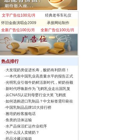
文字广告位100元/月
经典老爷车礼仪
怀旧金曲演唱会2009
承接网站制作
全新广告位100元/月
全新广告位100元/月
热点排行
·
大发现奶类促进长寿，酸奶有利防癌！
·
一本代表中国乳业高质量水平的报告正式
·
光明乳业引领牛奶鲜活新时代，鲜奶份额
·
新时代呼唤新作为 飞鹤乳业走出国乳复
·
从CNAS认证到母婴行业大奖 飞鹤揽
·
如何选购进口乳制品？中文标签需印刷在
·
中国乳制品品牌10大排行榜
·
雅培奶粉客服电话
·
鱼类的活体运输
·
水产品保活贮运作业程序
·
为什么没人卖猪奶？
·
药品冷藏运输箱