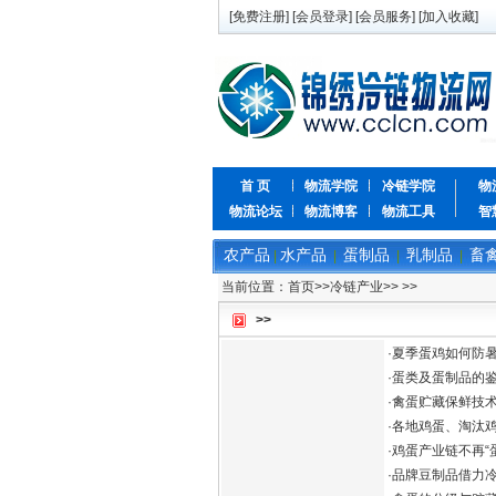
[
免费注册
] [
会员登录
] [
会员服务
] [
加入收藏
]
首 页
物流学院
冷链学院
物
物流论坛
物流博客
物流工具
智
农产品
水产品
蛋制品
乳制品
畜
|
|
|
|
当前位置：
首页
>>
冷链产业
>>
>>
>>
·
夏季蛋鸡如何防
·
蛋类及蛋制品的
·
禽蛋贮藏保鲜技
·
各地鸡蛋、淘汰
·
鸡蛋产业链不再“
·
品牌豆制品借力