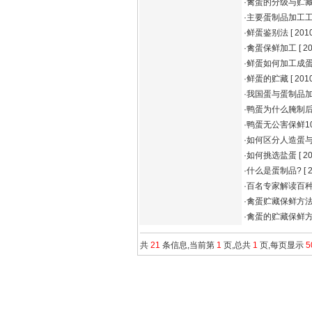
·
禽蛋的分级与贮
·
主要蛋制品加工
·
鲜蛋鉴别法
[ 2010
·
禽蛋保鲜加工
[ 20
·
鲜蛋如何加工成
·
鲜蛋的贮藏
[ 2010
·
我国蛋与蛋制品
·
鸭蛋为什么腌制
·
鸭蛋无公害保鲜1
·
如何区分人造蛋
·
如何挑选盐蛋
[ 20
·
什么是蛋制品?
[ 
·
百名专家解读百种
·
禽蛋贮藏保鲜方
·
禽蛋的贮藏保鲜
共
21
条信息,当前第
1
页,总共
1
页,每页显示
5