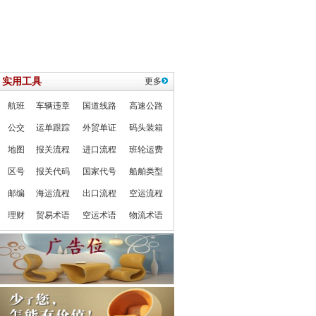
实用工具
更多
航班
车辆违章
国道线路
高速公路
公交
运单跟踪
外贸单证
码头装箱
地图
报关流程
进口流程
班轮运费
区号
报关代码
国家代号
船舶类型
邮编
海运流程
出口流程
空运流程
理财
贸易术语
空运术语
物流术语