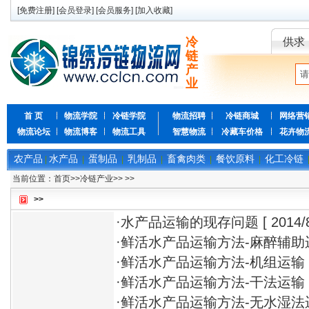
[
免费注册
] [
会员登录
] [
会员服务
] [
加入收藏
]
冷
供求
链
产
业
首 页
物流学院
冷链学院
物流招聘
冷链商城
网络营
物流论坛
物流博客
物流工具
智慧物流
冷藏车价格
花卉物
农产品
水产品
蛋制品
乳制品
畜禽肉类
餐饮原料
化工冷链
|
|
|
|
|
|
当前位置：
首页
>>
冷链产业
>>
>>
>>
·
水产品运输的现存问题
[ 2014/
·
鲜活水产品运输方法-麻醉辅助
·
鲜活水产品运输方法-机组运输
·
鲜活水产品运输方法-干法运输
·
鲜活水产品运输方法-无水湿法