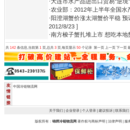
·
大连市水产品进出口贸易“逆境
·
农业部：2012年上半年全国
·
阳澄湖蟹价涨太湖蟹价平稳 预
2012/8/23 ]
·
南方梭子蟹扎堆上市 想吃本地
共
142
条信息,当前第
1
页,总共
3
页,每页显示
50
个记录
第一页
上一页
下一页
友
中国冷链物流网
情
链
接
关于我们
| 企业登录
| 个人登录
| 建议投诉
| 联系我们
版权所有：
锦绣冷链物流网
著作权与商标声明
|
法律声明
|
服