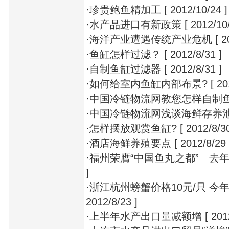
·
珍贵鲍鱼精加工
[ 2012/10/24 ]
·
水产品进口有新政策
[ 2012/10/
·
海洋产业遭遇传统产业危机
[ 2
·
鱼缸怎样过滤？
[ 2012/8/31 ]
·
自制鱼缸过滤器
[ 2012/8/31 ]
·
如何给室内鱼缸内部布景?
[ 20
·
中国冷链物流网教您怎样自制鱼
·
中国冷链物流网浅谈海鲜存养
·
怎样摆放观赏鱼缸?
[ 2012/8/30
·
酒店海鲜养殖要点
[ 2012/8/29 
·
福州荣膺“中国鱼丸之都” 去年
]
·
浙江杭州螃蟹价格10元/只 今
2012/8/23 ]
·
上半年水产出口量减额增
[ 201