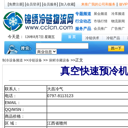
[
] [
] [
] [
]
|
免费注册
会员登录
会员服务
加入收藏
来推广我的公司和服务
做V
专题频道
展会频道
冷库频道
行业动态
市场行情
物流新闻
服务产品
会员推广
广告推广
今天是：
126年8月7日 星期五
首 页
冷链供求
冷链产品
>>
>>
>>正文
制冷设备频道
冷链设备
保鲜冷藏设备
真空快速预冷
联系人：
大昌冷气
电话：
0797-8113123
EMAIL：
QQ/MSN：
商品价格：
区 域：
江西省赣州