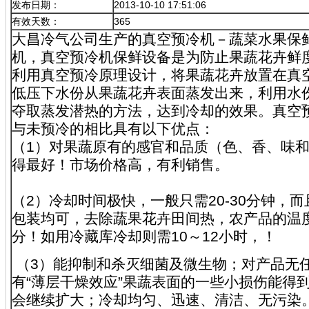
发布日期：
2013-10-10 17:51:06
有效天数：
365
大昌冷气公司生产的真空预冷机－蔬菜水果保
机，真空预冷机保鲜设备是为防止果蔬花卉鲜
利用真空预冷原理设计，将果蔬花卉放置在真
低压下水份从果蔬花卉表面蒸发出来，利用水
夺取蒸发潜热的方法，达到冷却的效果。真空
与未预冷的相比具有以下优点：
（1）对果蔬原有的感官和品质（色、香、味
得最好！市场价格高，有利销售。
（2）冷却时间极快，一般只需20-30分钟，
包装均可，去除蔬果花卉田间热，农产品的温
分！如用冷藏库冷却则需10～12小时，！
（3）能抑制和杀灭细菌及微生物；对产品无
有“薄层干燥效应”果蔬表面的一些小损伤能得到
会继续扩大；冷却均匀、迅速、清洁、无污染