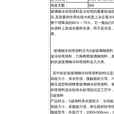
有效天数：
365
玻璃钢冷却塔填料是冷却塔的重要组成
关,其质量和作用在很大程度上决定着冷
整个塔降温的60％～70％。它一般由
在填料上形成水膜和水滴，而不是水流
果。
玻璃钢冷却塔填料分为S波玻璃钢填料
波冷却塔填料，六角蜂窝玻璃钢填料，差
斜折波玻璃钢冷却塔填料这几大类。
其中斜折波玻璃钢冷却塔填料的特点是
风阻力小，亲水性强，接触面积大等。
模压成型制得蜂窝玻璃钢冷却塔填料。
却塔填料适合给排水处理的沉淀工艺中
S波填料
产品特点：S波填料亲水面积大，冷却
风阻力小，承载能力强，单位面积轻等
规格型号：外形尺寸：1000×500mm，片