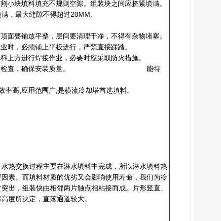
切割小块填料填充不规则空隙。组装块之间应挤紧填满。
满，最大缝隙不得超过20MM.
层顶面要铺放平整，层间要清理干净，不得有杂物堵塞。
作业时，必须铺上平板进行，严禁直接踩踏。
填料上方进行焊接作业，必要时应采取防火措施。
密组织，随时检查，确保安装质量。 能特
效率高,应用范围广,是横流冷却塔首选填料.
、水热交换过程主要在淋水填料中完成，所以淋水填料热
要因素。而填料材质的优劣又会影响使用寿命，我们为冷
常突出，组装快由相邻两片触点相粘接而成。片形竖直、
起高度所决定，直落通道较大。