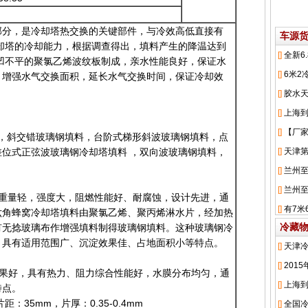
部分，是冷却塔热交换的关键部件，与冷效高低直接有
车源
却塔的冷却能力，根据调查得出，填料产生的降温达到
凸凹不平的聚氯乙烯波纹板制成，亲水性能良好，保证水
，增强水气交换面积，延长水气交换时间，保证冷却效
，斜交错玻璃钢填料，台阶式梯形斜波玻璃钢填料，点
位式正弦波玻璃钢冷却塔填料 ，双向波玻璃钢填料，
重量轻，强度大，阻燃性能好、耐腐蚀，设计先进，通
六角蜂窝冷却塔填料由聚氯乙烯、聚丙烯淋水片，经加热
冷藏
有无捻玻璃布作增强填料制得玻璃钢填料。这种玻璃钢冷
，具有适用范围广、沉淀效果佳、占地面积小等特点。
效果好，具有热力、阻力综合性能好，水膜分布均匀，通
特点。
距：35mm，片厚：0.35-0.4mm