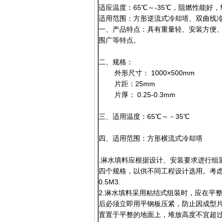
适应温度：65℃～-35℃，阻燃性能好，
适用范围：方形逆流式冷却塔、双曲线
一、产品特点：具有重量轻、安装方便
围广等特点。
二、规格：
外形尺寸： 1000×500mm
片距：25mm
片厚： 0.25-0.3mm
三、适用温度：65℃～－35℃
四、适用范围：方形横流式冷却塔
.淋水填料应根据设计、安装要求进行组装。成
四个规格，以供不同工程设计选用。考
0.5M3.
2.淋水填料采用粘结式组装时，应在平
后必须立即用平钢板压紧，防止因成型
置置于平整的地面上，堆放高度不宜超过