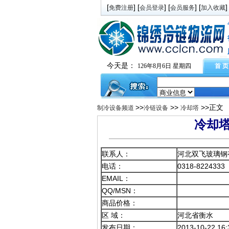
[
] [
] [
] [
]
免费注册
会员登录
会员服务
加入收藏
今天是：
126年8月6日 星期四
首 页
>>
>>
>>正文
制冷设备频道
冷链设备
冷却塔
冷却
联系人：
河北双飞玻璃钢
电话：
0318-8224333
EMAIL：
QQ/MSN：
商品价格：
区 域：
河北省衡水
发布日期：
2013-10-22 16: