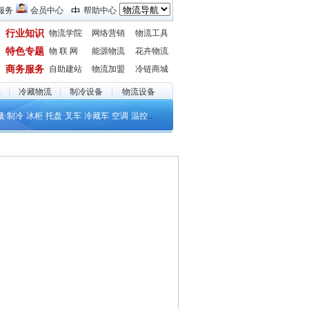
服务
会员中心
帮助中心
行业知识
物流学院
网络营销
物流工具
特色专题
物 联 网
能源物流
花卉物流
商务服务
自助建站
物流加盟
冷链商城
品
冷藏物流
制冷设备
物流设备
..
藏
制冷
冰柜
托盘
叉车
冷藏车
空调
温控