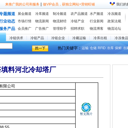
|
来推广我的公司和服务
做VIP会员，获独立网站+营销旺铺
我们的
专题频道
展会频道
冷库频道
制冷频道
农产品频道
水产频道
冷冻频道
行业动态
市场行情
物流新闻
物流财经
冷链产业
行业新闻
政策法规
服务产品
会员推广
广告推广
管理助手
招聘求职
物流博客
物流论坛
冷链供求
冷链产品
冷链企业
冷藏运输
冷库出租
冷冻食
热门关键字：
运输
仓储
RFID
冷库
保鲜
冷
塔填料河北冷却塔厂
有限公司
38:55