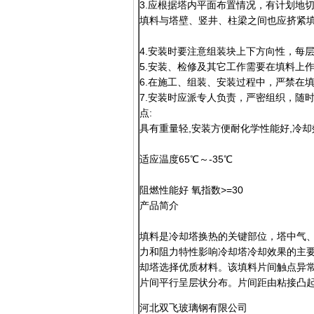
3.应根据塔内平面布置情况，有计划地
填料与塔壁、竖井、柱梁之间也应挤紧填
4.安装时要注意组装块上下方向性，每
5.安装、检修及其它工作需要在填料上
6.在施工、组装、安装过程中，严禁在
7.安装时应派专人负责，严
点:
具有重量轻,安装方便耐化学性能好,冷却
适应温度65℃～-35℃
阻燃性能好 氧指数>=30
产品简介
填料是冷却塔换热的关键部位，塔中气
力和阻力特性影响冷却塔冷却效果的主
却塔选择优质材料。该填料片间触点异
片间平行呈层状分布。片间距由粘接凸
河北双飞玻璃钢有限公司