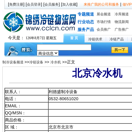
[
] [
] [
] [
]
|
免费注册
会员登录
会员服务
加入收藏
来推广我的公司和服务
做V
专题频道
展会频道
冷库频道
行业动态
市场行情
物流新闻
服务产品
会员推广
广告推广
今天是：
126年8月7日 星期五
首 页
冷链供求
冷链产品
>>
>>
>>正文
制冷设备频道
冷链设备
冷水机
北京冷水机
联系人：
利德盛制冷设备
电话：
0532-80651020
EMAIL：
QQ/MSN：
商品价格：
区 域：
北京市北京市