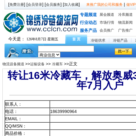
[
] [
] [
] [
]
|
免费注册
会员登录
会员服务
加入收藏
来推广我的公司和服务
做V
专题频道
展会频道
冷库频道
行业动态
市场行情
物流新闻
服务产品
会员推广
广告推广
今天是：
126年8月7日 星期五
首 页
冷链供求
冷链产品
>>
>>
>>正文
物流设备频道
运输设备
冷藏车
转让16米冷藏车，解放奥威3
年7月入户
联系人：
电话：
18639990964
EMAIL：
QQ/MSN：
商品价格：