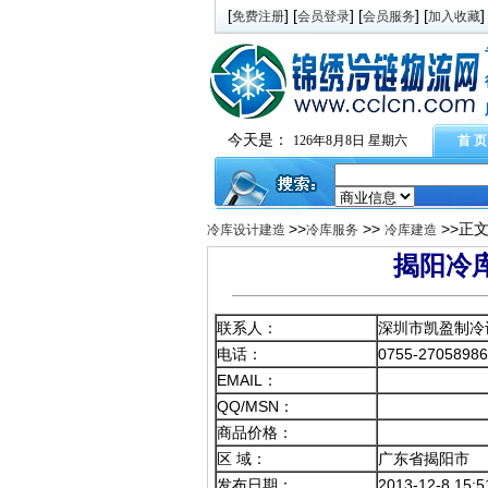
[
] [
] [
] [
]
免费注册
会员登录
会员服务
加入收藏
今天是：
126年8月8日 星期六
首 页
>>
>>
>>正
冷库设计建造
冷库服务
冷库建造
揭阳冷库
联系人：
深圳市凯盈制冷
电话：
0755-2705898
EMAIL：
QQ/MSN：
商品价格：
区 域：
广东省揭阳市
发布日期：
2013-12-8 15:5