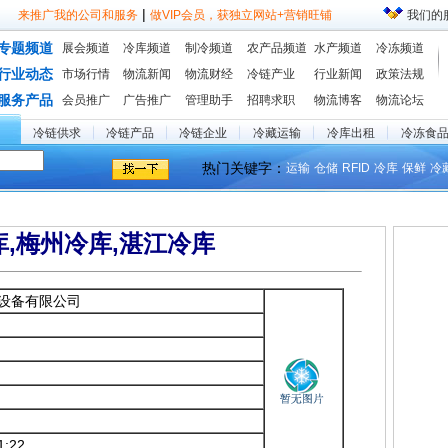
|
来推广我的公司和服务
做VIP会员，获独立网站+营销旺铺
我们的
专题频道
展会频道
冷库频道
制冷频道
农产品频道
水产频道
冷冻频道
行业动态
市场行情
物流新闻
物流财经
冷链产业
行业新闻
政策法规
服务产品
会员推广
广告推广
管理助手
招聘求职
物流博客
物流论坛
冷链供求
冷链产品
冷链企业
冷藏运输
冷库出租
冷冻食
热门关键字：
运输
仓储
RFID
冷库
保鲜
冷
文
,梅州冷库,湛江冷库
设备有限公司
6
1:22