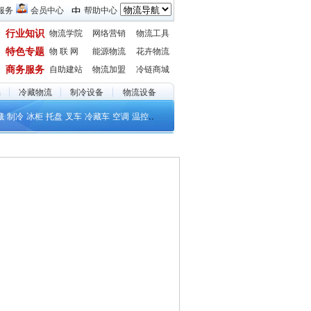
服务
会员中心
帮助中心
行业知识
物流学院
网络营销
物流工具
特色专题
物 联 网
能源物流
花卉物流
商务服务
自助建站
物流加盟
冷链商城
品
冷藏物流
制冷设备
物流设备
..
藏
制冷
冰柜
托盘
叉车
冷藏车
空调
温控