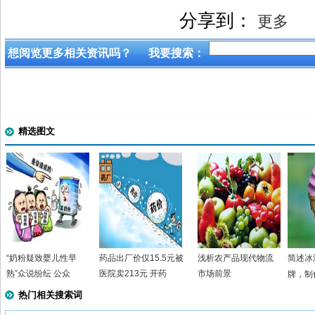
分享到：
更多
想阅览更多相关资讯吗？
我要搜索：
精选图文
“奶粉疑致婴儿性早
药品出厂价仅15.5元被
浅析农产品现代物流
简述冰
熟”众说纷纭 公众
医院卖213元 开药
市场前景
牌，制
热门相关搜索词