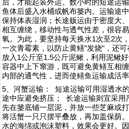
后，才能起装外运。数小时的短途运
鱼体后盛入水桶或帆布篓内。运输途
保持体表湿润；长途贩运由于密度大
相互缠绕，移动性与透气性差，很容
氧。为此，要坚持每天换水1次至2次，
一次青霉素，以防止黄鳝"发烧"，还可
放入1公斤至1.5公斤泥鳅，利用泥鳅
容器中上下窜游，既可避免黄鳝互相
内部的通气性，进而使鳝鱼运输成活
5、河蟹运输： 短途运输可用湿透水
途中应避免挤压； 长途运输则宜采用
先在篓底铺一层泥，并放一些芝麻或
将活蟹一只只摆平叠放，再加盖保荫
水的海绵或泡沫塑料，效果会更好。