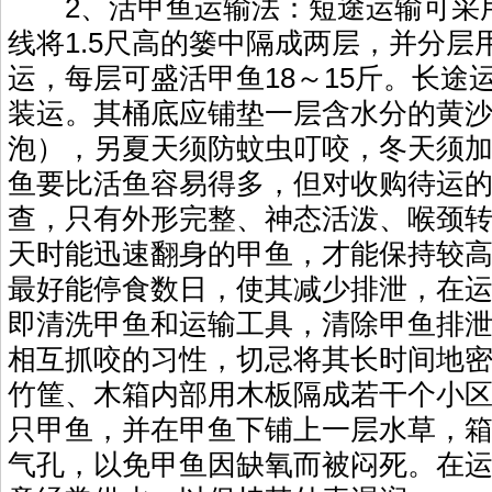
2、活甲鱼运输法：短途运输可采
线将1.5尺高的篓中隔成两层，并分层
运，每层可盛活甲鱼18～15斤。长途
装运。其桶底应铺垫一层含水分的黄
泡），另夏天须防蚊虫叮咬，冬天须
鱼要比活鱼容易得多，但对收购待运
查，只有外形完整、神态活泼、喉颈
天时能迅速翻身的甲鱼，才能保持较
最好能停食数日，使其减少排泄，在
即清洗甲鱼和运输工具，清除甲鱼排
相互抓咬的习性，切忌将其长时间地
竹筐、木箱内部用木板隔成若干个小
只甲鱼，并在甲鱼下铺上一层水草，
气孔，以免甲鱼因缺氧而被闷死。在