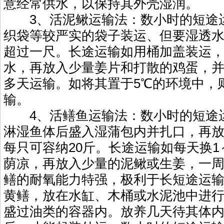
意经常供水，以保持其外壳湿润。
3、活泥鳅运输法：数小时的短途
织袋等较严实的袋子装运、但要湿透
超过一尺。长途运输如用桶加盖装运
水，再放入少量姜片和打散的鸡蛋，
多天运输。如将其置于5℃的环境中，
输。
4、活鳝鱼运输法：数小时的短途
淋湿鱼体后盛入湿蒲包内并扎口，再
每只可容纳20斤。长途运输如每天换1
荫凉，再放入少量的泥鳅或生姜，一
鳝的耐氧能力特强，极利于长短途运
黄鳝，放在水缸、木桶或水泥池中进
盛过油类的容器内。放养几天待其体