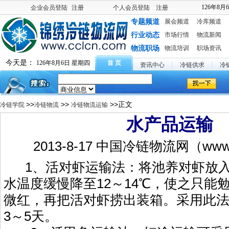
126年8月
企业会员登陆
注册
个人会员登陆
注册
专题频道
展会频道
冷库频道
行业动态
市场行情
物流新闻
物流职场
物流培训
职场资讯
今天是：
126年8月6日 星期四
首 页
资讯中心
冷链供求
冷
>>
>>
>>正文
冷链学院
冷链物流
冷链物流运输
水产品运输
2013-8-17 中国冷链物流网（www.
1、活对虾运输法：将池养对虾放入
水温度缓慢降至12～14℃，使之只能
微红，再把活对虾捞出装箱。采用此
3～5天。