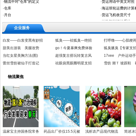
企业服务
白发——白发变黑有妙招
狐臭——祛狐臭—绝招
打呼噜——心肌梗
甜美出游装 美腿攻势
go！今夏暴爽免费体验
狐臭腋臭【专家支
当红女星美胸方法(图)
超强复古搭玩转复古风
17vee 户外运动
蕾丝雪纺裙仙子打造记
祛眼袋黑眼圈明星支招
雪纺 潮Ｔ 坡跟鞋 
物流聚焦
温家宝主持国务院常务
药品出厂价仅15.5元被
浅析农产品现代物流
简述冰