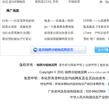
会议 提出8项物流
医院卖213元 开药
市场前景
牌，制
推广信息
白发——白发变黑有妙招
狐臭——祛狐臭—绝招
打呼噜——心肌梗
甜美出游装 美腿攻势
go！今夏暴爽免费体验
狐臭腋臭【专家支
当红女星美胸方法(图)
超强复古搭玩转复古风
17vee 户外运动
蕾丝雪纺裙仙子打造记
祛眼袋黑眼圈明星支招
雪纺 潮Ｔ 坡跟鞋 
返回锦绣冷链物流网首页
版权所有：
|
|
锦绣冷链物流网
著作权与商标声明
法律声明
服务条
Copyright © 2011
锦绣冷链物流网
A
www.cclcn.com
免责申明：本站所有资料信息均由网友及会员自由发布，
特别声明：所有本网站内容的知识产权归本网所有，
广告咨询及投放热线电话：
020-66623956
中华人民共和国信息产业部I