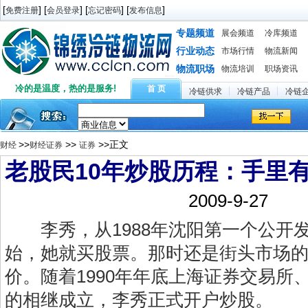
[
] [
] [
] [
]
免费注册
会员登录
忘记密码
发布信息
专题频道
展会频道
冷库频道
行业动态
市场行情
物流新闻
物流职场
物流培训
职场资讯
冷的是温度，热的是服务!
首 页
冷链供求
冷链产品
冷链
>>
>>
>>正文
财经
财经证券
证券
老股民10年炒股历程：手里
2009-9-27
李秀，从1988年沈阳第一个公开
始，她就买股票。那时还是街头市场
价。随着1990年年底上海证券交易所
的相继成立，李秀正式开户炒股。