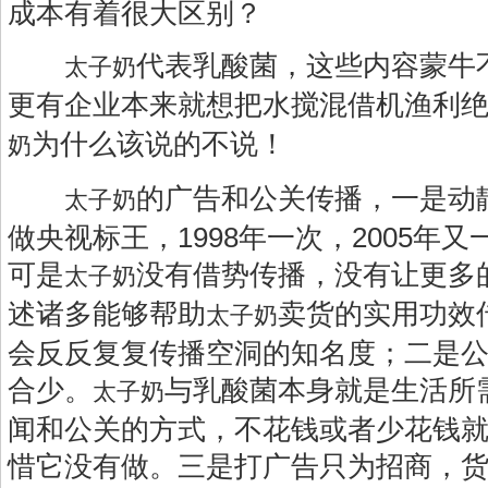
成本有着很大区别？
代表乳酸菌，这些内容蒙牛
太子奶
更有企业本来就想把水搅混借机渔利
为什么该说的不说！
奶
的广告和公关传播，一是动
太子奶
做央视标王，1998年一次，2005年
可是
没有借势传播，没有让更多
太子奶
述诸多能够帮助
卖货的实用功效
太子奶
会反反复复传播空洞的知名度；二是
合少。
与乳酸菌本身就是生活所
太子奶
闻和公关的方式，不花钱或者少花钱
惜它没有做。三是打广告只为招商，