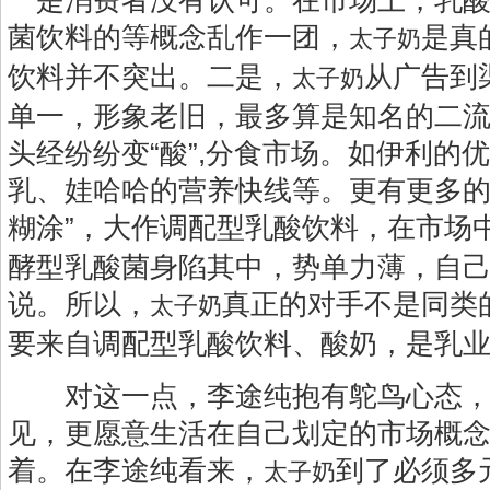
一是消费者没有认可。在市场上，乳
菌饮料的等概念乱作一团，
是真
太子奶
饮料并不突出。二是，
从广告到
太子奶
单一，形象老旧，最多算是知名的二
头经纷纷变“酸”,分食市场。如伊利的
乳、娃哈哈的营养快线等。更有更多的
糊涂”，大作调配型乳酸饮料，在市场
酵型乳酸菌身陷其中，势单力薄，自
说。所以，
真正的对手不是同类
太子奶
要来自调配型乳酸饮料、酸奶，是乳
对这一点，李途纯抱有鸵鸟心态，
见，更愿意生活在自己划定的市场概
着。在李途纯看来，
到了必须多
太子奶