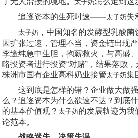
了无人洽接的境地。
怎么走到这
太子奶
追逐资本的生死时速——
失
太子奶
，中国知名的发酵型乳酸菌
太子奶
因扩张过速，管理不当，资金链出现
李途纯急中生胆，抱薪救火，与高盛
略投资者进行投资“对赌”，结果落败
株洲市国有企业高科奶业接管
集
太子奶
这到底是怎样的错？企业做大做强
么？追逐资本为什么欲速不达？到底
的基本价值观？
的发展轨迹为我
太子奶
论范本。
战略迷失、决策失误