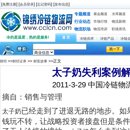
[
] [
] [
] [
]
免费注册
会员登录
忘记密码
发布信息
专题频道
展会频道
冷库频道
行业动态
市场行情
物流新闻
物流职场
物流培训
职场资讯
冷的是温度，热的是服务!
首 页
冷链供求
冷链产品
冷链
>>
>>
>>正文
财经
财经证券
财富故事
太子奶失利案例
2011-3-29 中国冷链
摘自：销售与管理
已经走到了进退无路的地步。如
太子奶
钱玩不转，让战略投资者接盘但是条