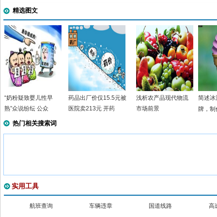
精选图文
“奶粉疑致婴儿性早
药品出厂价仅15.5元被
浅析农产品现代物流
简述冰
熟”众说纷纭 公众
医院卖213元 开药
市场前景
牌，制
热门相关搜索词
实用工具
航班查询
车辆违章
国道线路
高