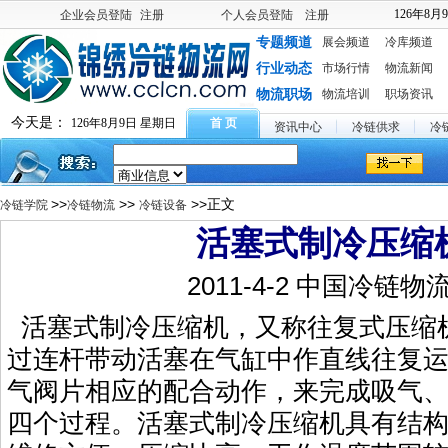
126年8月
企业会员登陆
注册
个人会员登陆
注册
专题频道
展会频道
冷库频道
行业动态
市场行情
物流新闻
物流职场
物流培训
职场资讯
今天是：
126年8月9日 星期日
首 页
资讯中心
冷链供求
冷
>>
>>
>>正文
冷链学院
冷链物流
冷链设备
活塞式制冷压缩
2011-4-2 中国冷链物
活塞式制冷压缩机，又称往复式压缩
过连杆带动活塞在气缸中作直线往复
气阀片相应的配合动作，来完成吸气
四个过程。活塞式制冷压缩机具有结