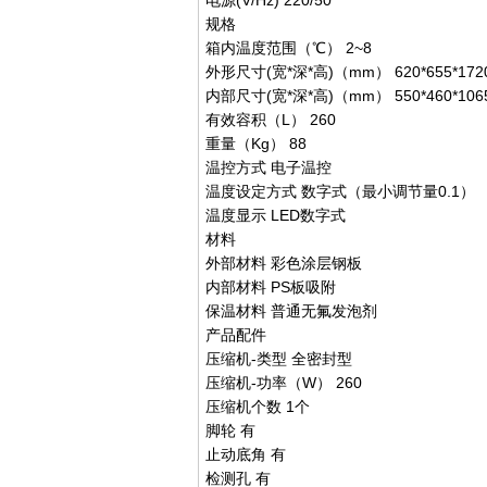
电源(V/Hz) 220/50
规格
箱内温度范围（℃） 2~8
外形尺寸(宽*深*高)（mm） 620*655*172
内部尺寸(宽*深*高)（mm） 550*460*106
有效容积（L） 260
重量（Kg） 88
温控方式 电子温控
温度设定方式 数字式（最小调节量0.1）
温度显示 LED数字式
材料
外部材料 彩色涂层钢板
内部材料 PS板吸附
保温材料 普通无氟发泡剂
产品配件
压缩机-类型 全密封型
压缩机-功率（W） 260
压缩机个数 1个
脚轮 有
止动底角 有
检测孔 有