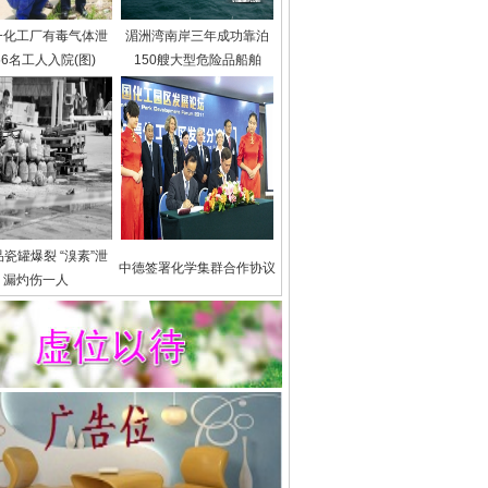
一化工厂有毒气体泄
湄洲湾南岸三年成功靠泊
56名工人入院(图)
150艘大型危险品船舶
瓷罐爆裂 “溴素”泄
中德签署化学集群合作协议
漏灼伤一人