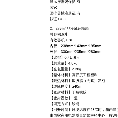
显示屏密码保护 有
其它
医疗器械注册证 有
认证 CCC
2、百诺药品冷藏运输箱
总容积:6升
有效容积:1.8L
内径：238mm*143mm*195mm
外径：330mm*235mm*283mm
【冰排】0.4L×6只
【总重量】4.8kg
【空包重量】2.3kg
【箱体材料】高强度工程塑料
【隔热材料】聚胺脂（无氟）发泡
【绝缘厚度】≥40mm
【密封材料】丁晴橡胶
【密封圈数】1道
【固定方式】铰链
【回升时间】环境温度在43℃时，箱内温度
由国家家用电器质量监督检验中心，按WH