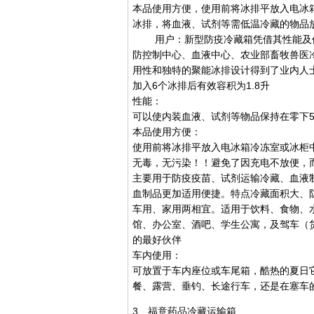
本品使用方便，使用前将冰排平放入电冰箱
冰排，将血液、试剂等需低温冷藏的物品
用户：新型防疫冷藏箱凭借其性能及价
防控制中心、血液中心、农业部畜牧兽医
用性和独特的聚能冰排设计得到了业内人
加入6个冰排后有效容积为1.8升
性能：
可以使内装血液、试剂等物品保持在零下5
本品使用方便：
使用前将冰排平放入电冰箱冷冻室或冰柜中
无毒，无污染！！避免了因充电不放便，
主要用于防疫疫苗、试剂运输冷藏、血液
血制品更加适用便捷。特点冷藏面积大、
车用、家用两相宜。适用于饮料、食物、水
馆、办公室、酒吧、学生公寓，及驾车（
的最好伙伴
车内使用：
可放置于车内座位或车尾箱，酷热的夏日
餐、露营、垂钓、长途行车，还是在塞车
3、福意药品冷藏运输箱