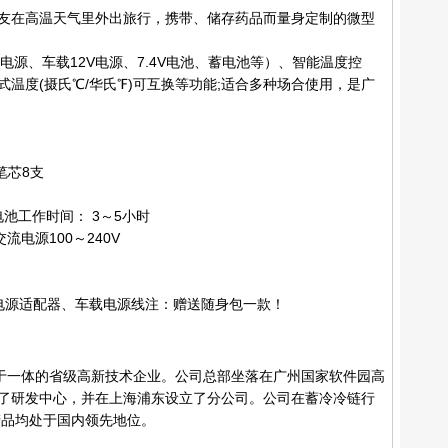
友在高温天气里外出旅行，携带、储存药品而量身定制的微型
源、车载12V电源、7.4V电池、蓄电池等）、智能温度控
式温度(摄氏℃/华氏℉)可互换等功能;适合多种场合使用，是广
笔芯8支
h锂电池工作时间： 3～5小时
流电源100～240V
电源适配器、车载电源线注：赠送随身包一款！
于一体的省级高新技术企业。公司总部坐落在广州国家软件园高
立了研发中心，并在上海浦东设立了分公司。公司在蓄冷冷链行
产品均处于国内领先地位。