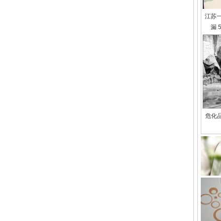
江苏
漏 
危化品