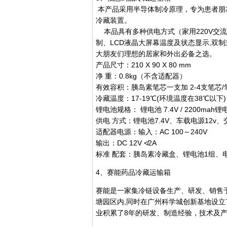
本产品采用半导体制冷原理，专为患者朋
冷藏装置。
本品具有多种供电方式（家用220V交流电
制、LCD液晶大屏幕温度及状态显示,双制
大朋友们理想的居家和外出必备之选。
产品尺寸：210 X 90 X 80 mm
净 重：0.8kg（不含适配器）
有效容积：胰岛素笔芯一支加 2-4支笔芯/
冷藏温度：17-19℃(环境温度在38℃以下)
锂电池规格： 锂电池 7.4V / 2200ma
供电 方式：锂电池7.4V、车载电源12v、交
适配器电源：输入：AC 100～240V
输出：DC 12V ≮2A
标准 配套：胰岛素冷藏盒、锂电池1组、
4、赛能药品冷藏运输箱
赛能是一家集冷链设备生产、研发、销售
塘园区内,同时在广州科学城创新基地设
业积累了8年的研发、制造经验，技术及