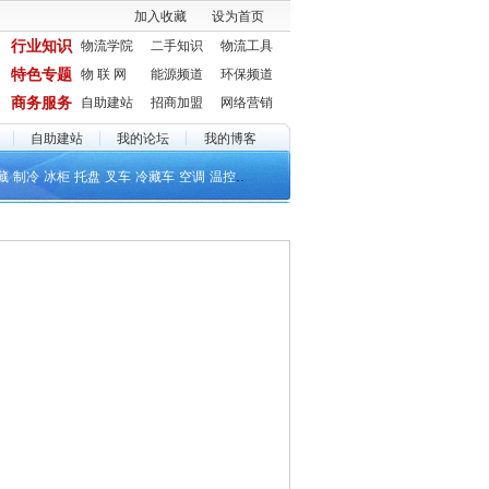
加入收藏
设为首页
行业知识
物流学院
二手知识
物流工具
特色专题
物 联 网
能源频道
环保频道
商务服务
自助建站
招商加盟
网络营销
自助建站
我的论坛
我的博客
..
藏
制冷
冰柜
托盘
叉车
冷藏车
空调
温控