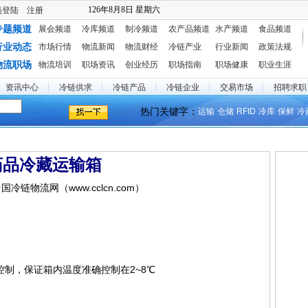
126年8月8日 星期六
员登陆
注册
专题频道
展会频道
冷库频道
制冷频道
农产品频道
水产频道
食品频道
行业动态
市场行情
物流新闻
物流财经
冷链产业
行业新闻
政策法规
物流职场
物流培训
职场资讯
创业经历
职场指南
职场健康
职业生涯
资讯中心
冷链供求
冷链产品
冷链企业
交易市场
招聘求职
热门关键字：
运输
仓储
RFID
冷库
保鲜
冷
药品冷藏运输箱
 中国冷链物流网（www.cclcn.com）
制，保证箱内温度准确控制在2~8℃