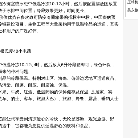
冷冻室或冰柜中低温冷冻10-12小时，然后按配置摆放图放置
放于冰排中间位置；冷藏效果更好，时间更长。
位优势在多次政府防疫冷藏箱采购招标中中标，中国疾病预
冷链建设项目，生物工程等大量采购用于低温物品的运送，其实
士和用户的广泛好评。
摄氏度48小电话
低温冷冻10-12小时，然后放入6升冷藏箱即可，绿色环保，
而来的种种问题。
制品的冷藏保温。特别对山区、海岛、偏僻边远地区运送疫苗、
防污染、耐磨、耐压、耐腐蚀、保温。
果、牛奶、红酒、低温药物的保鲜储存及保温, 是居家、宾
货车、的士、客车、旅游大巴）、旅游、野餐、露营、垂钓人士
它能让您享受到清凉透心的冷饮，无论是郊游、观光旅游、野
的途中，它都能为您提供适温舒心的饮料和食品。