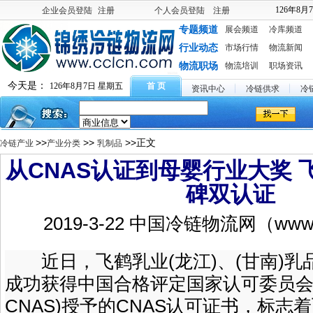
126年8月
企业会员登陆
注册
个人会员登陆
注册
专题频道
展会频道
冷库频道
行业动态
市场行情
物流新闻
物流职场
物流培训
职场资讯
今天是：
126年8月7日 星期五
首 页
资讯中心
冷链供求
冷
>>
>>
>>正文
冷链产业
产业分类
乳制品
从CNAS认证到母婴行业大奖 
碑双认证
2019-3-22 中国冷链物流网（www.c
近日，飞鹤乳业(龙江)、(甘南)乳
成功获得中国合格评定国家认可委员会
CNAS)授予的CNAS认可证书，标志