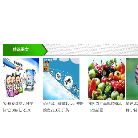
精选图文
“奶粉疑致婴儿性早
药品出厂价仅15.5元被医
浅析农产品现代物流
简述冰
熟”众说纷纭 公众
院卖213元 开药
市场前景
牌，制