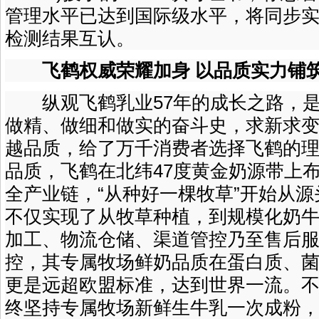
管理水平已达到国际级水平，将同步
检测结果互认。
飞鹤权威荣耀加身 以品质实力铺
纵观飞鹤乳业57年的成长之路，是
做精、做细和做实的奋斗史，求新求
越品质，给了万千消费者选择飞鹤的
品质，飞鹤在北纬47度黄金奶源带上
全产业链，“从种好一棵牧草”开始从
不仅实现了从牧草种植，到规模化奶
加工、物流仓储、渠道管控乃至售后
控，其专属牧场鲜奶品质在蛋白质、
更是远超欧盟标准，达到世界一流。
终坚持专属牧场新鲜生牛乳一次成粉，产