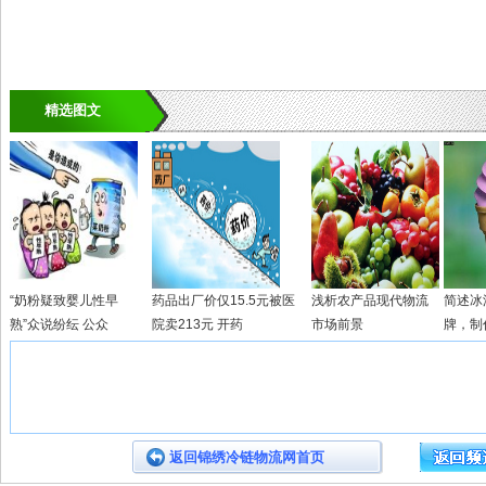
精选图文
“奶粉疑致婴儿性早
药品出厂价仅15.5元被医
浅析农产品现代物流
简述冰
熟”众说纷纭 公众
院卖213元 开药
市场前景
牌，制
返回锦绣冷链物流网首页