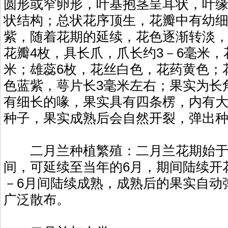
圆形或窄卵形，叶基抱茎呈耳状，叶
状结构；总状花序顶生，花瓣中有幼
紫，随着花期的延续，花色逐渐转淡
花瓣4枚，具长爪，爪长约3－6毫米，花
米；雄蕊6枚，花丝白色，花药黄色；
色蓝紫，萼片长3毫米左右；果实为长
有细长的喙，果实具有四条楞，内有
种子，果实成熟后会自然开裂，弹出
二月兰种植繁殖：二月兰花期始于每
间，可延续至当年的6月，期间陆续开
－6月间陆续成熟，成熟后的果实自动
广泛散布。