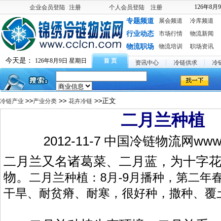
126年8月
企业会员登陆
注册
个人会员登陆
注册
专题频道
展会频道
冷库频道
行业动态
市场行情
物流新闻
物流职场
物流培训
职场资讯
今天是：
126年8月9日 星期日
首 页
资讯中心
冷链供求
冷
>>
>>
>>正文
冷链产业
产业分类
花卉冷链
二月兰种植
2012-11-7 中国冷链物流网www.c
二月兰又名诸葛菜、二月蓝，为十字
物。
二月兰种植：
8月-9月播种，第二年
干旱、耐贫瘠、耐寒，很好种，撒种、覆