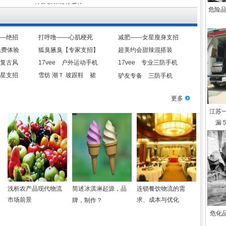
危险品
—绝招
打呼噜——心肌梗死
减肥——女星瘦身支招
免费体验
狐臭腋臭【专家支招】
超美约会甜辣混搭装
复古风
17vee 户外运动手机
17vee 专业三防手机
星支招
雪纺 潮Ｔ 坡跟鞋 裙
驴友专备 三防手机
更多
江苏
漏 
浅析农产品现代物流
简述冰淇淋起源，品
连锁餐饮物流的需
市场前景
求、成本与优化
牌，制作？
危化品