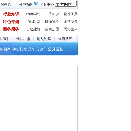
会员中心
用户指南
客服中心
行业知识
物流学院
二手知识
物流工具
特色专题
物 联 网
能源物流
园艺花卉
商务服务
自助建站
招商加盟
网络营销
理助手
代理加盟
海纳论坛
物流博客
..
藏
制冷
冰柜
托盘
叉车
冷藏车
空调
温控