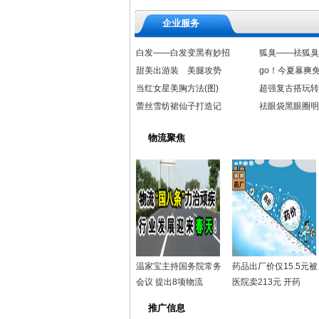
企业服务
白发——白发变黑有妙招
狐臭——祛狐臭
甜美出游装 美腿攻势
go！今夏暴爽
当红女星美胸方法(图)
超强复古搭玩转
蕾丝雪纺裙仙子打造记
祛眼袋黑眼圈明
物流聚焦
温家宝主持国务院常务
药品出厂价仅15.5元被
会议 提出8项物流
医院卖213元 开药
推广信息