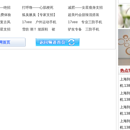
—绝招
打呼噜——心肌梗死
减肥——女星瘦身支招
免费体验
狐臭腋臭【专家支招】
超美约会甜辣混搭装
复古风
17vee 户外运动手机
17vee 专业三防手机
星支招
雪纺 潮Ｔ 坡跟鞋 裙
驴友专备 三防手机
网首页
热点