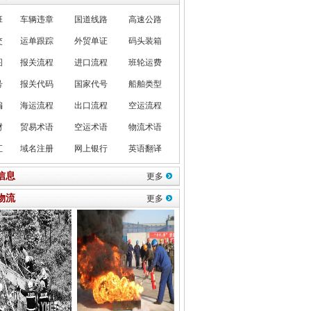
班
车辆违章
国道线路
高速公路
交
运单跟踪
外贸单证
码头装箱
图
报关流程
进口流程
班轮运费
号
报关代码
国家代号
船舶类型
编
海运流程
出口流程
空运流程
财
贸易术语
空运术语
物流术语
汇
域名注册
网上银行
英语翻译
信息
更多
物流
更多