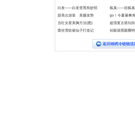
白发——白发变黑有妙招
狐臭——祛狐臭
甜美出游装 美腿攻势
go！今夏暴爽
当红女星美胸方法(图)
超强复古搭玩转
蕾丝雪纺裙仙子打造记
祛眼袋黑眼圈明
返回锦绣冷链物流