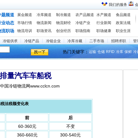
我们的服务
专题频道
展会频道
冷库频道
制冷频道
农产品频道
水产频道
食品频道
行业动态
市场行情
物流新闻
物流财经
冷链产业
行业新闻
政策法规
物流职场
物流培训
职场资讯
创业经历
职场指南
职场健康
职业生涯
冷链供求
冷链产品
冷链企业
冷库冷藏
二手市场
招聘求职
管
热门关键字：
运输
仓储
RFID
冷库
保鲜
冷
.6排量汽车车船税
5 中国冷链物流网www.cclcn.com
船税法税额变化表
前
后
60-360元
不变
360-660元
300-540元