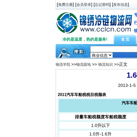
[
] [
] [
] [
]
免费注册
会员登录
忘记密码
发布信息
冷的是温度，热的是服务!
首 页
>>
>>
>>正文
物流学院
物流园地
物流知识
1
2013-1-
2011汽车车船税税目税额表
汽车车
排量车船税额度车船税额度
1.0升以下
1.0升-1.6升