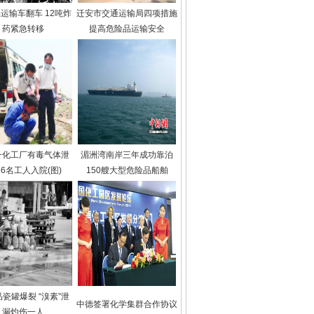
运输车翻车 12吨炸
迁安市交通运输局四项措施
药紧急转移
提高危险品运输安全
一化工厂有毒气体泄
湄洲湾南岸三年成功靠泊
56名工人入院(图)
150艘大型危险品船舶
瓷罐爆裂 “溴素”泄
中德签署化学集群合作协议
漏灼伤一人