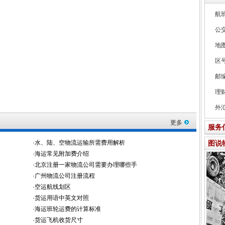
航
公
地
区
邮
理
外
更多
服务
图说