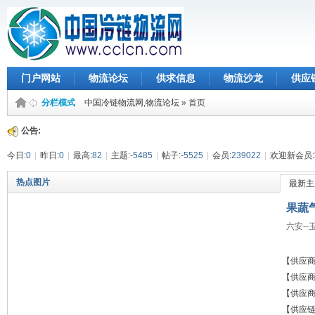
门户网站
物流论坛
供求信息
物流沙龙
供应
分栏模式
中国冷链物流网,物流论坛
» 首页
搜索
帮助
公告:
今日:
0
|
昨日:
0
|
最高:
82
|
主题:
-5485
|
帖子:
-5525
|
会员:
239022
|
欢迎新会员:
热点图片
最新主
果蔬
六安--玉
【供应
供应
【供应
优化
【供应
【供应