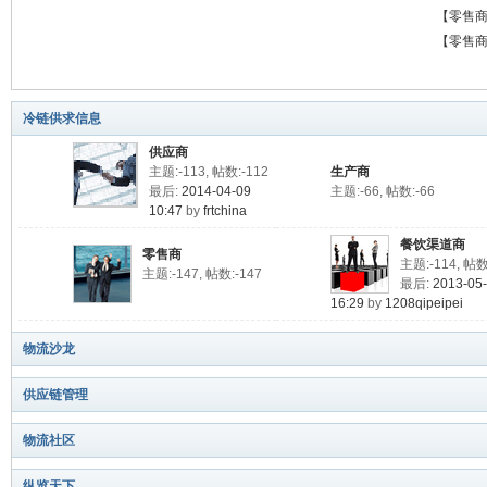
能选择
【零售
原因
【零售
冷链供求信息
供应商
主题:-113, 帖数:-112
生产商
最后:
2014-04-09
主题:-66, 帖数:-66
10:47
by
frtchina
餐饮渠道商
零售商
主题:-114, 帖数
主题:-147, 帖数:-147
最后:
2013-05
16:29
by
1208qipeipei
物流沙龙
供应链管理
物流社区
纵览天下