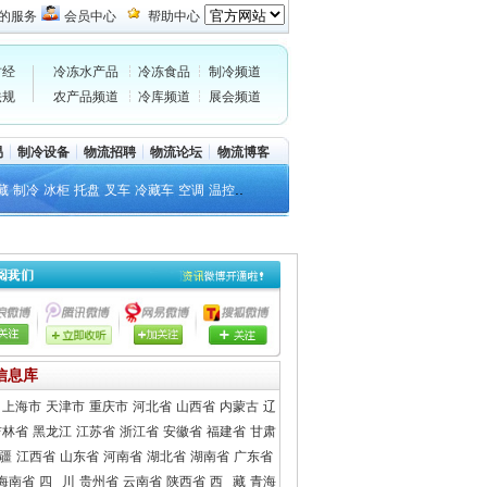
的服务
会员中心
帮助中心
财经
冷冻水产品
冷冻食品
制冷频道
法规
农产品频道
冷库频道
展会频道
易
制冷设备
物流招聘
物流论坛
物流博客
..
藏
制冷
冰柜
托盘
叉车
冷藏车
空调
温控
信息库
上海市
天津市
重庆市
河北省
山西省
内蒙古
辽
吉林省
黑龙江
江苏省
浙江省
安徽省
福建省
甘肃
 疆
江西省
山东省
河南省
湖北省
湖南省
广东省
海南省
四 川
贵州省
云南省
陕西省
西 藏
青海