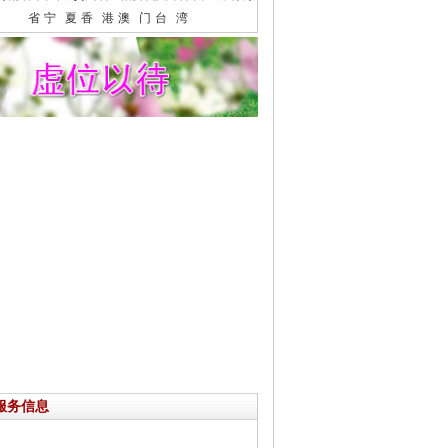
省
宁 夏
香 港
澳 门
台 湾
服务信息