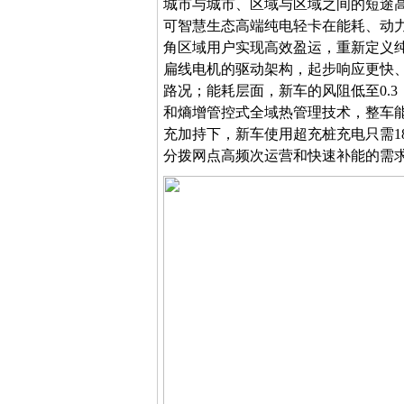
城市与城市、区域与区域之间的
短途
可智慧生态高端纯电轻卡
在
能耗、动
角区域用户实现高效盈运，重新
定义
扁线电机的驱动架构，起步响应更快
路况
；
能耗层面，新车的
风阻
低至
0.
和熵增管控式全域热管理技术，
整车
充加持下，
新车
使用超充桩充电只需
分拨网点高频次运营和快速补能的需