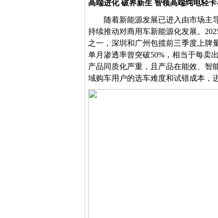
高端进化
破界新生
智领
高端纯电轻卡
随着
新能源发展已进入由市场主
持续推动
对
商用车新能源化发展
。
2
之一，深圳和广州包揽前三季度上牌
单月渗透率曾突破50%，相当于每卖
产品同质化严重，且产品在能效、智
域购车用户的选车难度和试错成本，