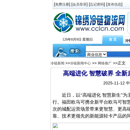
[
] [
] [
] [
]
免费注册
会员登录
忘记密码
发布信息
126年8月9日 星期日
首 页
冷
>>
>>
>>正文
冷链新闻
冷链新闻中心
网络推广
高端进化 智慧破界 全
2025-11-12
近日
，以
“高端进化 智慧新生”
行。福田欧马可携
全新平台
欧马可智
次的城配运营场景带来
更智慧、更高
靠、技术更领先的新能源轻卡产品的