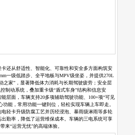
轻卡
还
从舒适性、智能化、可靠性和安全
多
方面构筑安
0mm一级低踏步、全平地板与MPV级坐姿，并提供270L
动之家”，显著降低体力消耗与长期驾驶疲劳；安全层
线控制动系统，叠加重卡级“盾式车身”结构和信息安
智能层面，车辆支持
20多项辅助驾驶功能、100+项“可见
心功能
，
常用功能一键到位，
轻松实现
车辆上车即走。
纯电轻卡升级防腐工艺并历经浸泡、暴雨级淋雨等多轮
高出勤率，降低了运营维保成本。车辆的三电系统可享
户带来“运营无忧”的高端体验。