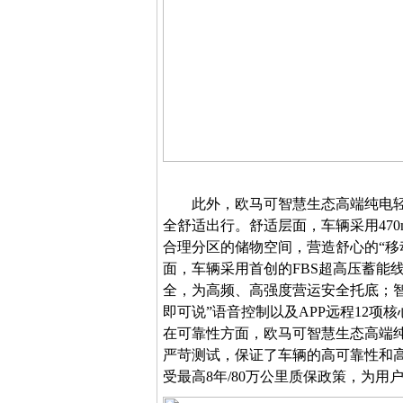
此外，
欧马可智慧生态高端纯电
全
舒适
出行。舒适层面，车辆采用
47
合理分区的储物空间，营造舒心的“移
面，车辆采用首创的FBS超高压蓄能
全
，
为高
频、高强度营运安全
托底；
即可说”语音控制以及APP远程12项核
在可靠性方面，欧马可智慧生态高端
严苛测试，保证了车辆的高可靠性和
受最高
8年/80万公里质保政策，为用