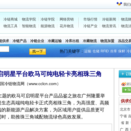
我们
冷链商城
物流学院
冷链学院
网络营销
市场行情
冷链新闻
物流
物流工具
智能物流
能源物流
花卉物流
冷链产业
物流资讯
物流
链供求
冷链产品
冷链企业
冷藏运输
冷库出租
冷藏物流
物流加盟
冻品交
热门关键字：
运输
仓储
RFID
冷库
保鲜
冷
新启明星平台欧马可纯电轻卡亮相珠三角
 中国冷链物流网（www.cclcn.com）
为主题的欧马可启明星平台产品品鉴之旅在广州隆重举
供求
慧生态高端纯电轻卡正式亮相珠三角，为高强度、高频
北京市
端
的新能源产品解决方案，为区域用户提供品质更可
宁省
同时，助推珠三角
城配物流
绿色高效发展。
省
新
广 西