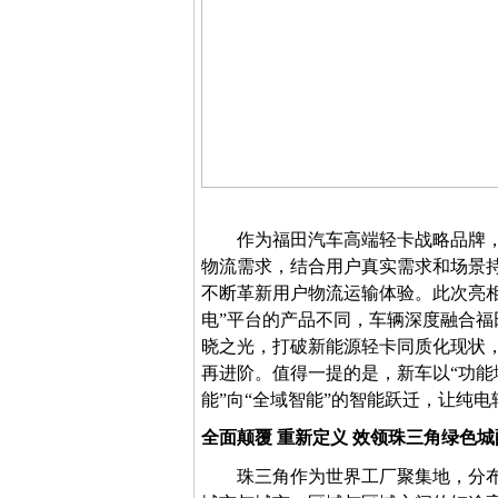
作为福田汽车高端轻卡战略品牌
物流需求，结合用户真实需求和场景
不断革新用户
物流运输
体验。此次亮
电”平台的产品不同，车辆
深度融合福
晓之光，打破新能源轻卡同质化现状
再进阶。值得一提的是，新车以
“功
能”向“全域智能
”
的智能跃迁，让纯电
全面
颠覆
重新定义
效
领
珠三角绿色城
珠三角作为世界工厂
聚集地
，
分