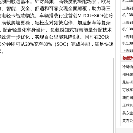
高频的驳运需求
。针对高频、高强度的城配场景，
欧马
力、智能、安全、舒适和可靠
实现全面颠覆
，
助力珠三
纯电
轻卡智慧物流
。
车辆搭载行业首创
MTCU+SiC+油冷
、满载爬坡更稳，
轻松应对
频繁启停
、加速超车等复杂
3，配合
轻量化车身设计
、负载感知式智慧能量分配技术
能效进一步优化，实现百公里能耗降
6度。同时在2C快
18分钟即可从20%充至80%（SOC）完成补能，满足快递
求。
物流