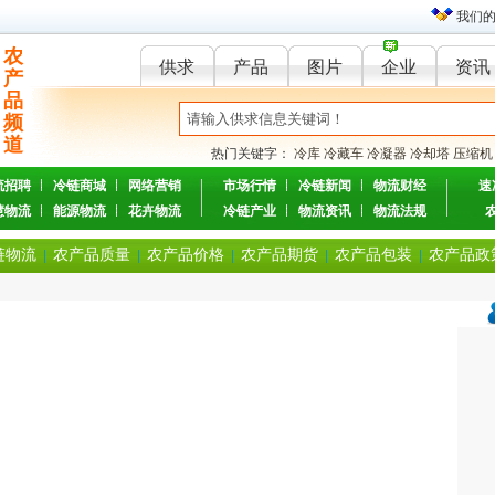
我们
农
供求
产品
图片
企业
资讯
产
品
频
道
热门关键字：
冷库
冷藏车
冷凝器
冷却塔
压缩机
流招聘
冷链商城
网络营销
市场行情
冷链新闻
物流财经
速
慧物流
能源物流
花卉物流
冷链产业
物流资讯
物流法规
链物流
农产品质量
农产品价格
农产品期货
农产品包装
农产品政
|
|
|
|
|