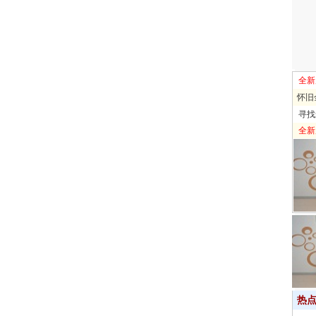
全新
怀旧
寻找
全新
热