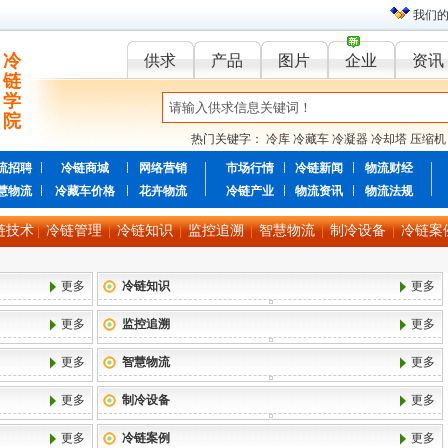
我们
冷
供求
产品
图片
企业
资讯
链
学
院
热门关键字：
冷库
冷藏车
冷凝器
冷却塔
压缩机
流招聘
冷链商城
网络营销
市场行情
冷链新闻
物流财经
慧物流
冷藏车价格
花卉物流
冷链产业
物流资讯
物流法规
链技术
冷链管理
冷链知识
监控追溯
智慧物流
制冷设备
冷链案
|
|
|
|
|
|
更多
冷链知识
更多
更多
监控追溯
更多
更多
智慧物流
更多
更多
制冷设备
更多
更多
冷链案例
更多