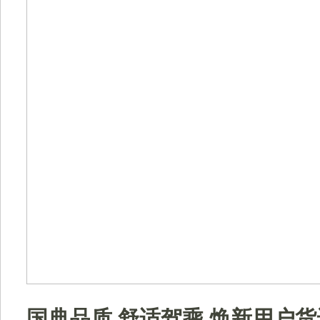
国典品质 舒适驾乘 焕新用户