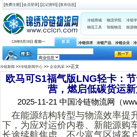
[
] [
] [
] [
]
免费注册
会员登录
忘记密码
发布信息
冷链商城
物流学院
冷链
物流工具
智能物流
能源
126年8月10日 星期一
首 页
冷链供求
冷链产品
冷链企业
>>
>>
>>正文
冷链新闻
冷链新闻中心
企业风采
欧马可S1福气版LNG轻卡：节
营，燃启低碳货运新
2025-11-21 中国冷链物流网（www.
在能源结构转型与物流效率提
下，为应对运价内卷、新能源购
长途续航焦虑，不少富气区域客