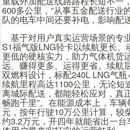
重载外加配送线路路程长短不一
600多公里，”从事五金配送行业
队的电车中间还要补电，影响配送
基于对用户真实运营场景的专
S1福气版LNG轻卡以续航更长
更低的硬核实力，助力气体机货
远、赚得更多、运得更省。续航
双燃料设计，标配240L LNG气瓶
续航里程高达1100公里，无论
离城际配送，都能轻松应对，真正
畅跑千里”。在能源成本上，车辆每
元，按年行驶10万公里计算，较
约3.2万元，开四年就能省出一