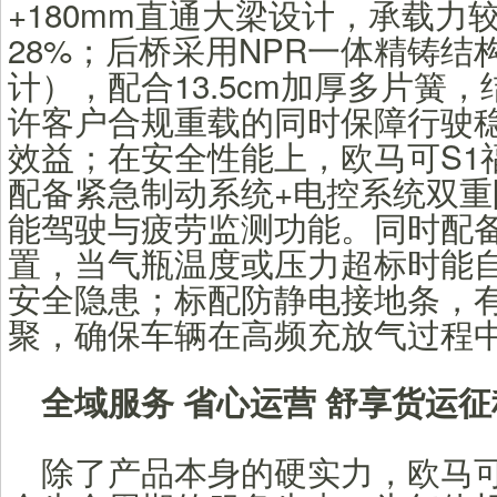
+180mm直通大梁设计，承载力
28%；后桥采用NPR一体精铸结
计），配合13.5cm加厚多片簧
许客户合规重载的同时保障行驶
效益；在安全性能上，欧马可S1
配备紧急制动系统+电控系统双
能驾驶与疲劳监测功能。同时配
置，当气瓶温度或压力超标时能
安全隐患；标配防静电接地条，
聚，确保车辆在高频充放气过程
全域服务 省心运营 舒享货运征
除了产品本身的硬实力，欧马