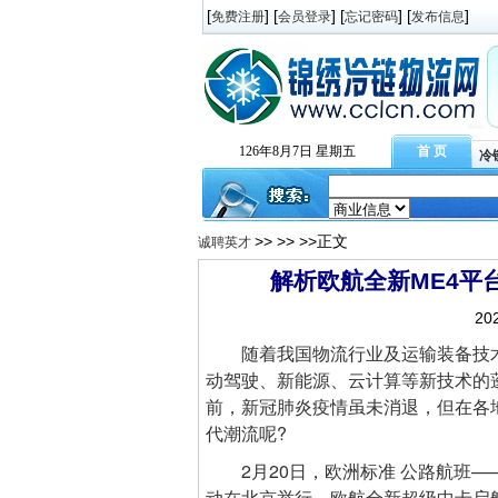
[
] [
] [
] [
]
免费注册
会员登录
忘记密码
发布信息
126年8月7日 星期五
首 页
冷
>>
>>
>>正文
诚聘英才
解析欧航全新ME4平
20
随着我国物流行业及运输装备技术
动驾驶、新能源、云计算等新技术的
前，新冠肺炎疫情虽未消退，但在各
代潮流呢?
2月20日，欧洲标准 公路航班—
动在北京举行，欧航全新超级中卡启