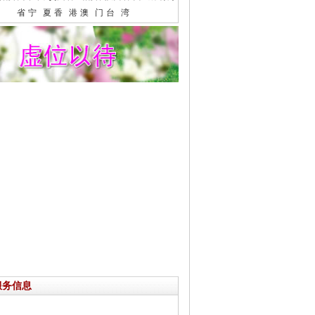
省
宁 夏
香 港
澳 门
台 湾
服务信息