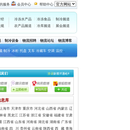
的服务
会员中心
帮助中心
财经
冷冻水产品
冷冻食品
制冷频道
法规
农产品频道
冷库频道
展会频道
易
制冷设备
物流招聘
物流论坛
物流博客
..
藏
制冷
冰柜
托盘
叉车
冷藏车
空调
温控
信息库
上海市
天津市
重庆市
河北省
山西省
内蒙古
辽
林省
黑龙江
江苏省
浙江省
安徽省
福建省
甘肃
疆
江西省
山东省
河南省
湖北省
湖南省
广东省
海南省
四 川
贵州省
云南省
陕西省
西 藏
青海