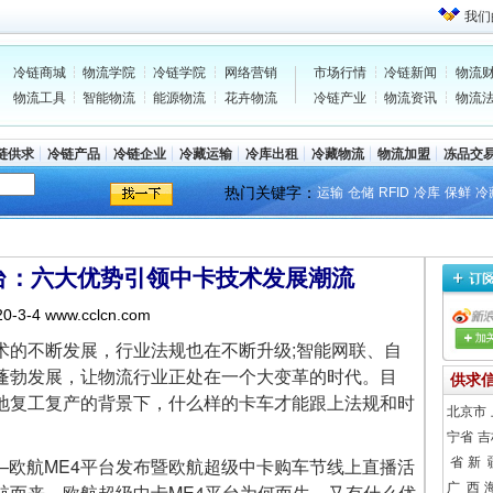
我们
冷链商城
物流学院
冷链学院
网络营销
市场行情
冷链新闻
物流
物流工具
智能物流
能源物流
花卉物流
冷链产业
物流资讯
物流
链供求
冷链产品
冷链企业
冷藏运输
冷库出租
冷藏物流
物流加盟
冻品交
热门关键字：
运输
仓储
RFID
冷库
保鲜
冷
台：六大优势引领中卡技术发展潮流
20-3-4 www.cclcn.com
的不断发展，行业法规也在不断升级;智能网联、自
蓬勃发展，让物流行业正处在一个大变革的时代。目
供求
地复工复产的背景下，什么样的卡车才能跟上法规和时
北京市
宁省
吉
—欧航ME4平台发布暨欧航超级中卡购车节线上直播活
省
新 
航而来。欧航超级中卡ME4平台为何而生，又有什么优
广 西