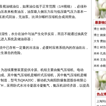
及视油镜油位，如果油位低于正常范围（1/4视镜），必须补
油压表来检查油压，油泵吸入侧压力应与低压吸气压力基本一
杆机为压差式回油，无油泵。比泽尔螺杆压缩机合成润滑油。
最新物
有强烈的吸湿性，水分在油中与油产生化学反应，而且不能通过抽真空
气进入系统及储油容器；
系统中已存有一定量的冷冻油，必要时应将系统内的存油吹出，
发生液击的危险。
，为连续重整装置提供冷源。机组主要由氨气压缩机、电动
构成。其中氨气压缩机是螺杆式压缩机，其中氨气压缩机是螺
制造，型号为QKA20C，驱动机为南阳防爆集团股份有限公
2-WTH，采用卧式水冷冷凝器冷凝氨气，氨压机设经济器，以提高
热点