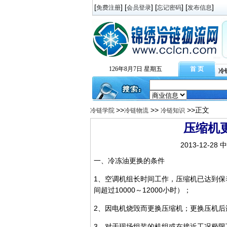
[
] [
] [
] [
]
免费注册
会员登录
忘记密码
发布信息
126年8月7日 星期五
首 页
冷
>>
>>
>>正文
冷链学院
冷链物流
冷链知识
压缩机
2013-12-28
一、冷冻油更换的条件
1、空调机组长时间工作，压缩机已达到保
间超过10000～12000小时）；
2、因电机烧毁而更换压缩机；更换压机后
3、对于现场组装的机组或在接近工况极限