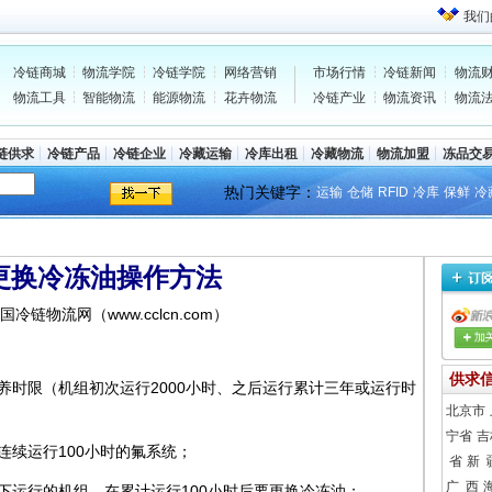
我们
冷链商城
物流学院
冷链学院
网络营销
市场行情
冷链新闻
物流
物流工具
智能物流
能源物流
花卉物流
冷链产业
物流资讯
物流
链供求
冷链产品
冷链企业
冷藏运输
冷库出租
冷藏物流
物流加盟
冻品交
热门关键字：
运输
仓储
RFID
冷库
保鲜
冷
更换冷冻油操作方法
 中国冷链物流网（www.cclcn.com）
供求
养时限（机组初次运行2000小时、之后运行累计三年或运行时
北京市
宁省
吉
连续运行100小时的氟系统；
省
新 
广 西
下运行的机组，在累计运行100小时后要更换冷冻油；