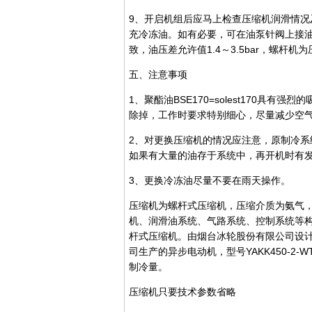
9、开启机组后应马上检查压缩机润滑情况
充冷冻油。如有必要，可在油泵针阀上接
致，油压差允许值1.4～3.5bar，螺
五、注意事项
1、聚酯油BSE170=solest170具
除掉，工作时要求特别细心，尽量减少空
2、对更换压缩机的情况应注意，原制冷
如果有大量的油存于系统中，再开机时有
3、更换冷冻油尽量不要在雨天操作。
压缩机为螺杆式压缩机，压缩介质为氨气
机、润滑油系统、气路系统、控制系统等
杆式压缩机。由烟台冰轮股份有限公司设计
司生产的异步电动机，型号YAKK450-
制冷量。
压缩机只要技术参数省略