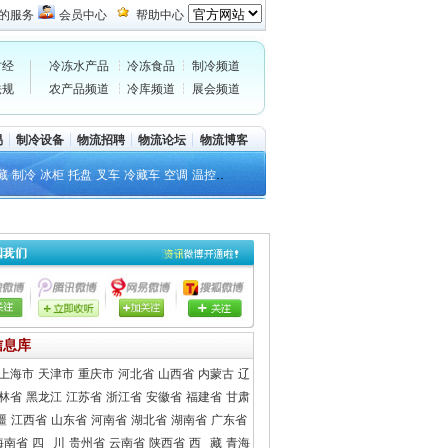
的服务
会员中心
帮助中心
财经
冷冻水产品
冷冻食品
制冷频道
法规
农产品频道
冷库频道
展会频道
易
制冷设备
物流招聘
物流论坛
物流博客
..
藏
制冷
冰柜
托盘
叉车
冷藏车
空调
温控
信息库
上海市
天津市
重庆市
河北省
山西省
内蒙古
辽
林省
黑龙江
江苏省
浙江省
安徽省
福建省
甘肃
疆
江西省
山东省
河南省
湖北省
湖南省
广东省
海南省
四 川
贵州省
云南省
陕西省
西 藏
青海