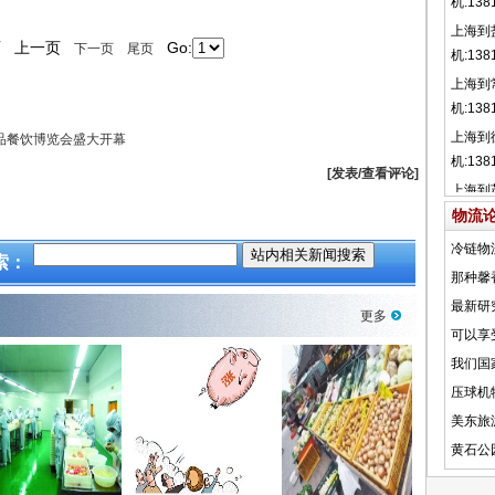
页
上一页
Go:
下一页
尾页
食品餐饮博览会盛大开幕
[发表/查看评论]
物流
索：
更多