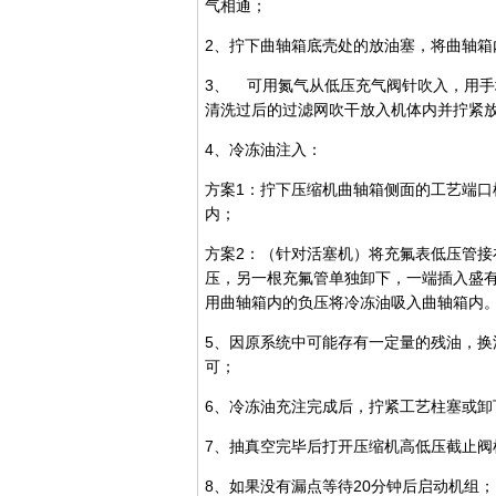
气相通；
2、拧下曲轴箱底壳处的放油塞，将曲轴箱
3、 可用氮气从低压充气阀针吹入，用
清洗过后的过滤网吹干放入机体内并拧紧
4、冷冻油注入：
方案1：拧下压缩机曲轴箱侧面的工艺端
内；
方案2：（针对活塞机）将充氟表低压管
压，另一根充氟管单独卸下，一端插入盛
用曲轴箱内的负压将冷冻油吸入曲轴箱内
5、因原系统中可能存有一定量的残油，
可；
6、冷冻油充注完成后，拧紧工艺柱塞或卸
7、抽真空完毕后打开压缩机高低压截止阀
8、如果没有漏点等待20分钟后启动机组；