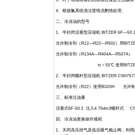
4、根据氟系统清洁度情况酌情处理。
二、冷冻油的型号
1、半封闭活塞型压缩机 BITZER 6F—50.
允许制冷剂（R12—R22—R502）用BITZE
允许制冷剂（R134A—R404A—R507A） tc
tc＞55℃ 使用BITZER BS
2、半封闭螺杆型压缩机 BITZER CSH7571-
允许制冷剂（R22）使用B320H 允许制冷剂
三、标准注油量
活塞式6F-50.2 注入4.75dm3螺杆式 CSH
四、冷冻油更换操作规程
1、关闭高压排气及低压吸气截止阀，利