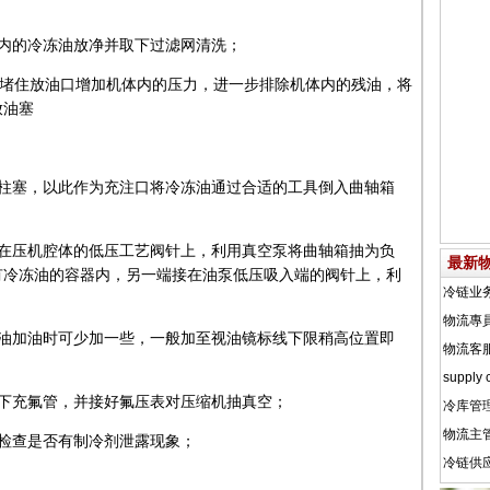
内的冷冻油放净并取下过滤网清洗；
手堵住放油口增加机体内的压力，进一步排除机体内的残油，将
放油塞
口柱塞，以此作为充注口将冷冻油通过合适的工具倒入曲轴箱
接在压机腔体的低压工艺阀针上，利用真空泵将曲轴箱抽为负
最新
有冷冻油的容器内，另一端接在油泵低压吸入端的阀针上，利
。
换油加油时可少加一些，一般加至视油镜标线下限稍高位置即
下充氟管，并接好氟压表对压缩机抽真空；
检查是否有制冷剂泄露现象；