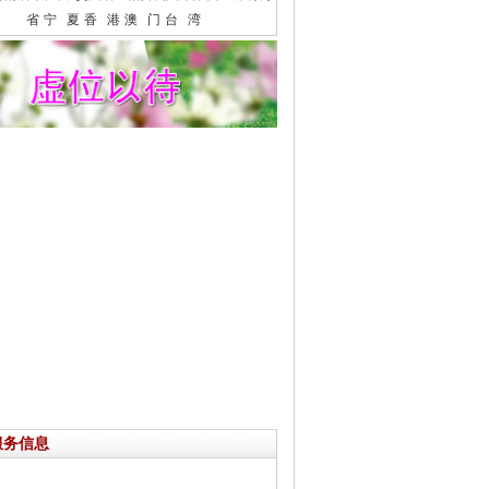
省
宁 夏
香 港
澳 门
台 湾
服务信息