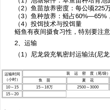
（1）池塘条件：草鱼苗种培育池面积
（2）鱼苗放养密度：每公顷225万
（3）鱼种放养：鲢占60%—65%，混
（4）投饵技术与投饵量
鲢鱼有夜间摄食习性，特别要注意增加夜
2、运输
（1）尼龙袋充氧密封运输法(尼龙袋
装 运 密 度（尾
/
袋
运输时间
（小时）
鱼 苗
夏 花
10
～
15
15
～
18
万
2500
～
3000
15
～
20