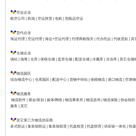
空运企业
航空公司
|
机场
|
空运拼货
|
包机
|
危险品空运
货代企业
海运代理
|
空运代理
|
海运+空运代理
|
代理商检报关
|
代办托运
|
代收货款
|
其
仓储企业
场站
|
场堆
|
仓库
|
保税仓储
|
监管仓储
|
配送仓储
|
冷藏库
|
冷冻库
|
其它仓储
物流园区
综合物流中心
|
仓库园区
|
配送中心
|
货物中转站
|
保税物流
|
港口物流
|
空港物
物流服务
物流软件
|
展会/策划
|
媒体/网络
|
物流事务所
|
物流咨询
|
物流保险
|
协会组织
服务
|
其它
其它第三方物流供应商
多式联运
|
集装箱联运
|
集装箱租赁
|
托盘租赁
|
托盘联营
|
供应链一体化
|
快递