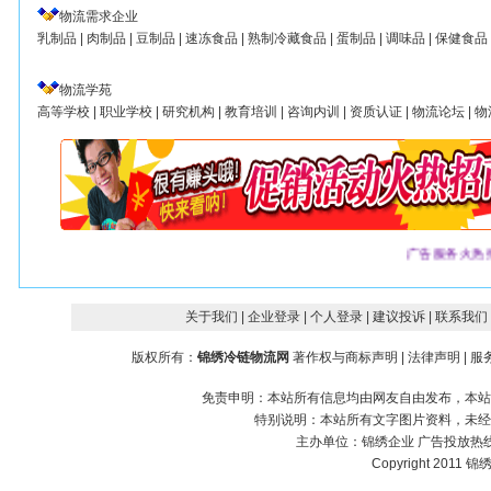
物流需求企业
乳制品
|
肉制品
|
豆制品
|
速冻食品
|
熟制冷藏食品
|
蛋制品
|
调味品
|
保健食品
物流学苑
高等学校
|
职业学校
|
研究机构
|
教育培训
|
咨询内训
|
资质认证
|
物流论坛
|
物
广告服务火热
关于我们
| 企业登录
| 个人登录
| 建议投诉
| 联系我们
版权所有：
锦绣冷链物流网
著作权与商标声明
|
法律声明
|
服
免责申明：本站所有信息均由网友自由发布，本站
特别说明：本站所有文字图片资料，未经
主办单位：
锦绣企业
广告投放热线：1
Copyright 2011 锦