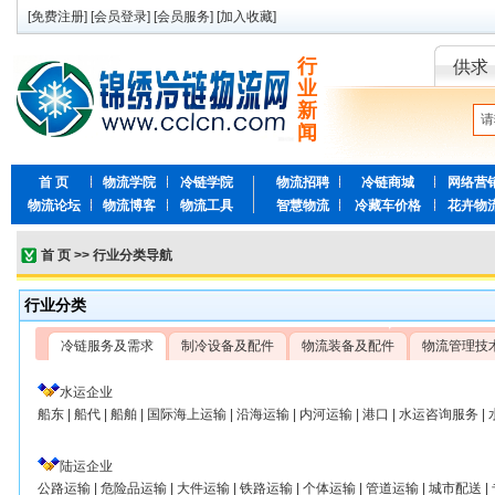
[
免费注册
] [
会员登录
] [
会员服务
] [
加入收藏
]
行
供求
业
新
闻
首 页
物流学院
冷链学院
物流招聘
冷链商城
网络营
物流论坛
物流博客
物流工具
智慧物流
冷藏车价格
花卉物
首 页
>>
行业分类导航
行业分类
冷链服务及需求
制冷设备及配件
物流装备及配件
物流管理技
水运企业
船东
|
船代
|
船舶
|
国际海上运输
|
沿海运输
|
内河运输
|
港口
|
水运咨询服务
|
陆运企业
公路运输
|
危险品运输
|
大件运输
|
铁路运输
|
个体运输
|
管道运输
|
城市配送
|