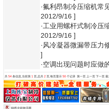
·
氟利昂制冷压缩机常
2012/9/16 ]
·
工业用螺杆式制冷压
2012/9/16 ]
·
风冷凝器微漏带压力
]
·
空调出现问题时应做
共
54
条信息,当前第
1
页,总共
2
页,每页显示
50
个记录
第一页
上一页
下一页
最
友
锦绣冷链物流网