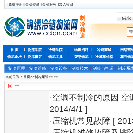
[
免费注册
] [
会员登录
] [
会员服务
] [
加入收藏
]
制
供求
冷
频
道
首 页
物流学院
冷链学院
物流招聘
冷链商城
网络营
物流论坛
物流博客
物流工具
智慧物流
冷藏车价格
花卉物
制冷原理
制冷维修
制冷设备
制冷技术
制冷与空凋
制冷系
|
|
|
|
|
当前位置：
首页
>>
制冷频道
>>
>>
>>
·
空调不制冷的原因 空
2014/4/1 ]
·
压缩机常见故障
[ 201
·
压缩机维修故障及排